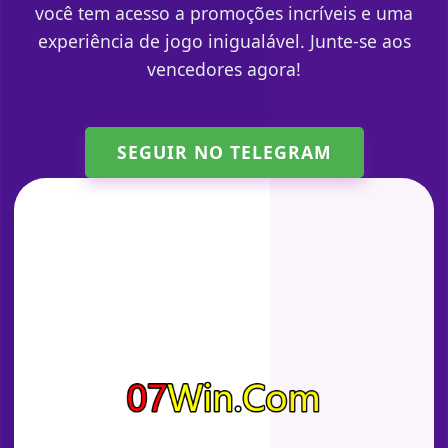
você tem acesso a promoções incríveis e uma
experiência de jogo inigualável. Junte-se aos
vencedores agora!
SEGUIR NO TELEGRAM