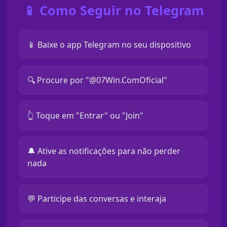
📱 Como Seguir no Telegram
📱 Baixe o app Telegram no seu dispositivo
🔍 Procure por "@07Win.ComOficial"
👆 Toque em "Entrar" ou "Join"
🔔 Ative as notificações para não perder
nada
💬 Participe das conversas e interaja