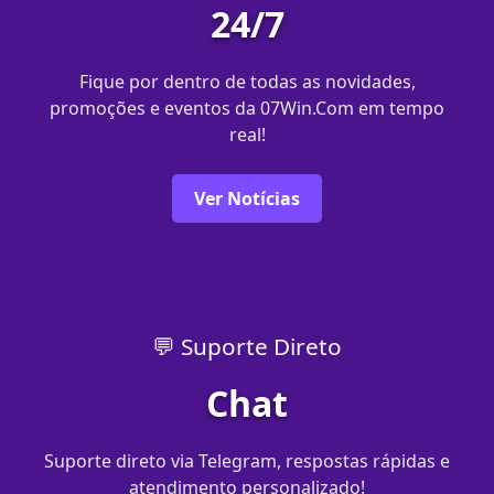
24/7
Fique por dentro de todas as novidades,
promoções e eventos da 07Win.Com em tempo
real!
Ver Notícias
💬 Suporte Direto
Chat
Suporte direto via Telegram, respostas rápidas e
atendimento personalizado!