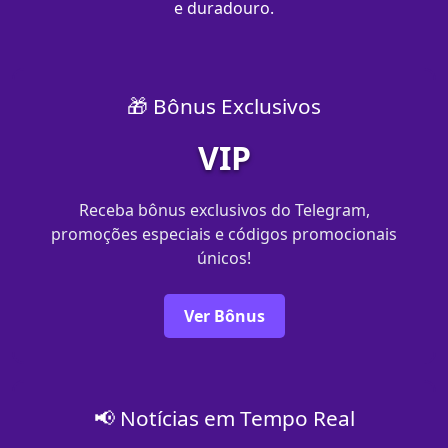
e duradouro.
🎁 Bônus Exclusivos
VIP
Receba bônus exclusivos do Telegram,
promoções especiais e códigos promocionais
únicos!
Ver Bônus
📢 Notícias em Tempo Real