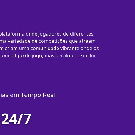
plataforma onde jogadores de diferentes
e uma variedade de competições que atraem
bém criam uma comunidade vibrante onde os
com o tipo de jogo, mas geralmente inclui
cias em Tempo Real
24/7