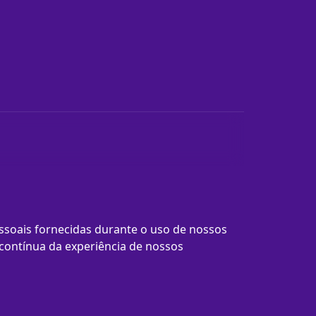
ssoais fornecidas durante o uso de nossos
 contínua da experiência de nossos