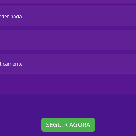
erder nada
a
aticamente
SEGUIR AGORA