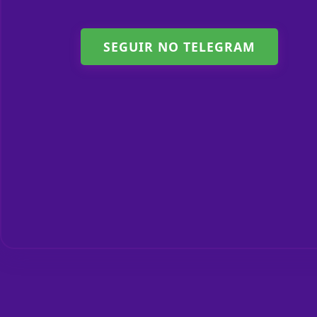
SEGUIR NO TELEGRAM