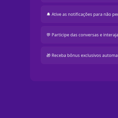
🔔 Ative as notificações para não p
💬 Participe das conversas e interaj
🎁 Receba bônus exclusivos autom