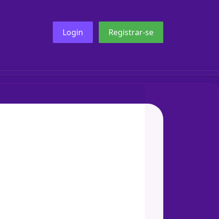
Login
Registrar-se