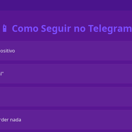
📱 Como Seguir no Telegram
ositivo
l"
erder nada