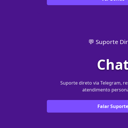
💬 Suporte Di
Cha
Suporte direto via Telegram, r
atendimento persona
Falar Suport