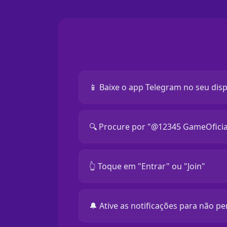
📱 Baixe o app Telegram no seu disp
🔍 Procure por "@12345 GameOficia
👆 Toque em "Entrar" ou "Join"
🔔 Ative as notificações para não p