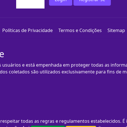
Políticas de Privacidade
Termos e Condições
Sitemap
de
us usuários e está empenhada em proteger todas as informa
os coletados são utilizados exclusivamente para fins de m
speitar todas as regras e regulamentos estabelecidos. É 