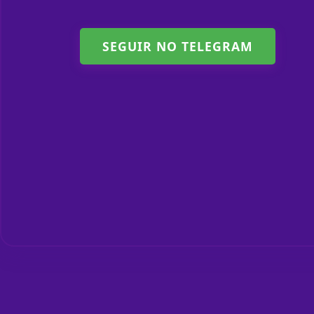
SEGUIR NO TELEGRAM