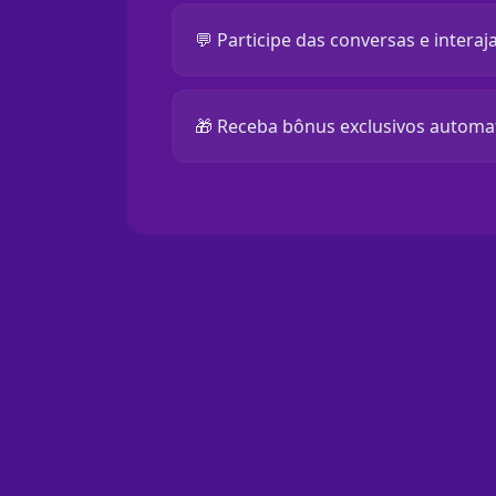
💬 Participe das conversas e interaj
🎁 Receba bônus exclusivos autom