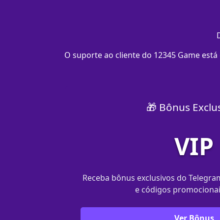
O suporte ao cliente do 12345 Game está d
🎁 Bônus Exclu
VIP
Receba bônus exclusivos do Telegra
e códigos promocionai
Ver Bônus