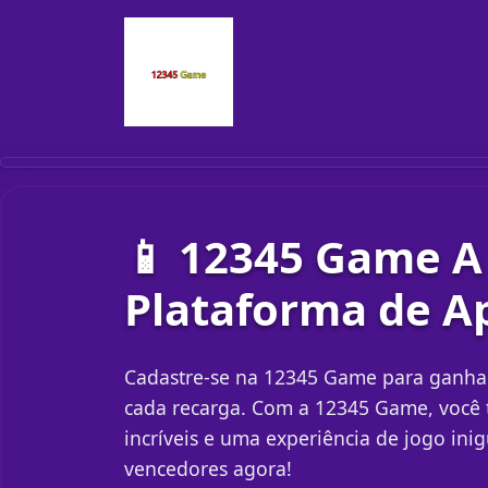
📱 12345 Game A
Plataforma de A
Cadastre-se na 12345 Game para ganha
cada recarga. Com a 12345 Game, você
incríveis e uma experiência de jogo inig
vencedores agora!