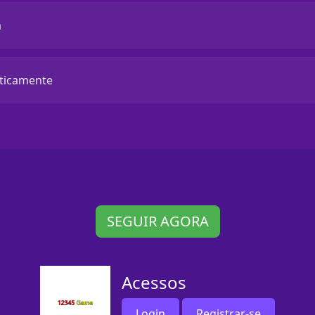
a
aticamente
SEGUIR AGORA
Acessos
Login
Registrar-se