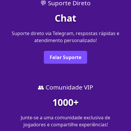
💬 Suporte Direto
Chat
Suporte direto via Telegram, respostas rápidas e
atendimento personalizado!
Falar Suporte
👥 Comunidade VIP
1000+
Junte-se a uma comunidade exclusiva de
jogadores e compartilhe experiências!