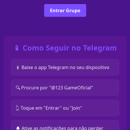
Entrar Grupo
📱 Como Seguir no Telegram
📱 Baixe o app Telegram no seu dispositivo
🔍 Procure por "@123 GameOficial"
👆 Toque em "Entrar" ou "Join"
🔔 Ative as notificações para não perder