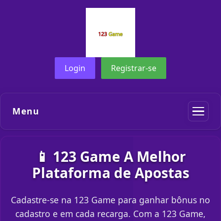
Login
Registrar-se
Menu
📱 123 Game A Melhor
Plataforma de Apostas
Cadastre-se na 123 Game para ganhar bônus no
cadastro e em cada recarga. Com a 123 Game,