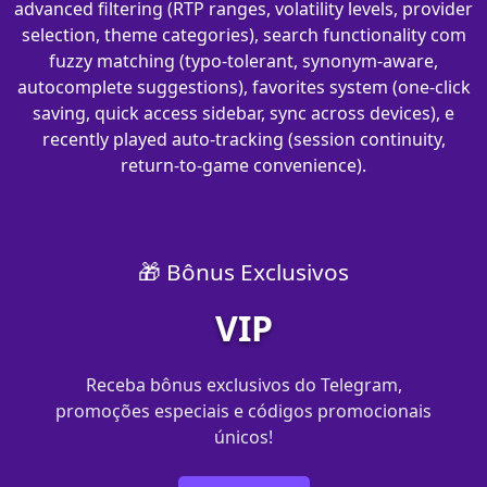
advanced filtering (RTP ranges, volatility levels, provider
selection, theme categories), search functionality com
fuzzy matching (typo-tolerant, synonym-aware,
autocomplete suggestions), favorites system (one-click
saving, quick access sidebar, sync across devices), e
recently played auto-tracking (session continuity,
return-to-game convenience).
🎁 Bônus Exclusivos
VIP
Receba bônus exclusivos do Telegram,
promoções especiais e códigos promocionais
únicos!