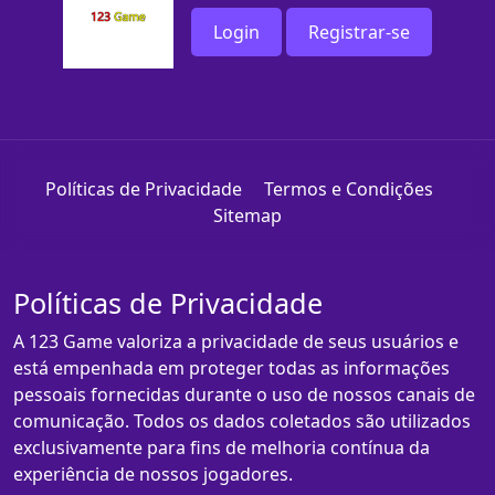
Login
Registrar-se
Políticas de Privacidade
Termos e Condições
Sitemap
Políticas de Privacidade
A 123 Game valoriza a privacidade de seus usuários e
está empenhada em proteger todas as informações
pessoais fornecidas durante o uso de nossos canais de
comunicação. Todos os dados coletados são utilizados
exclusivamente para fins de melhoria contínua da
experiência de nossos jogadores.