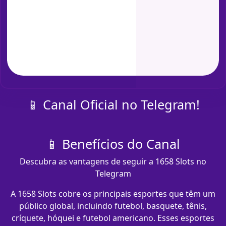
📱 Canal Oficial no Telegram!
📱 Benefícios do Canal
Descubra as vantagens de seguir a 1658 Slots no
Telegram
A 1658 Slots cobre os principais esportes que têm um
público global, incluindo futebol, basquete, tênis,
críquete, hóquei e futebol americano. Esses esportes