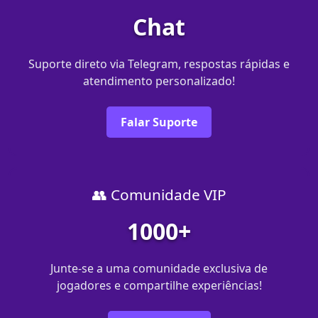
Chat
Suporte direto via Telegram, respostas rápidas e
atendimento personalizado!
Falar Suporte
👥 Comunidade VIP
1000+
Junte-se a uma comunidade exclusiva de
jogadores e compartilhe experiências!