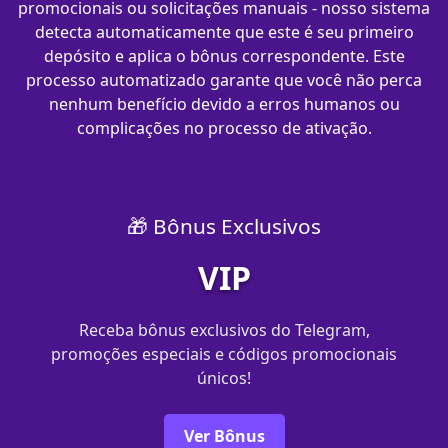
promocionais ou solicitações manuais - nosso sistema
detecta automaticamente que este é seu primeiro
depósito e aplica o bônus correspondente. Este
processo automatizado garante que você não perca
nenhum benefício devido a erros humanos ou
complicações no processo de ativação.
🎁 Bônus Exclusivos
VIP
Receba bônus exclusivos do Telegram,
promoções especiais e códigos promocionais
únicos!
Ver Bônus