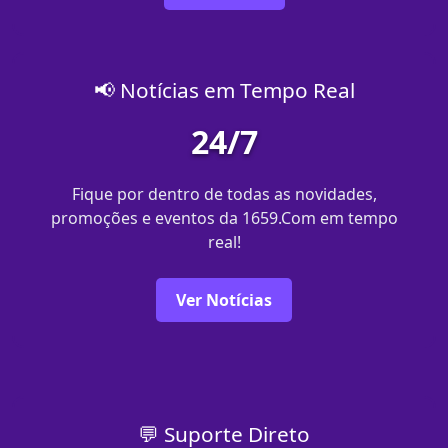
📢 Notícias em Tempo Real
24/7
Fique por dentro de todas as novidades,
promoções e eventos da 1659.Com em tempo
real!
Ver Notícias
💬 Suporte Direto