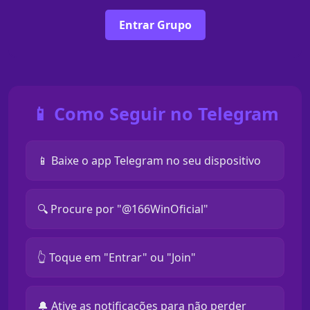
Entrar Grupo
📱 Como Seguir no Telegram
📱 Baixe o app Telegram no seu dispositivo
🔍 Procure por "@166WinOficial"
👆 Toque em "Entrar" ou "Join"
🔔 Ative as notificações para não perder