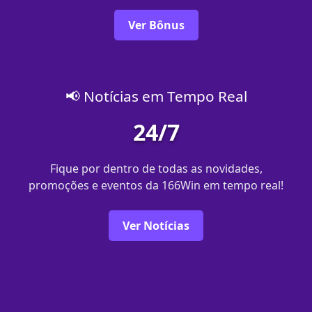
Ver Bônus
📢 Notícias em Tempo Real
24/7
Fique por dentro de todas as novidades,
promoções e eventos da 166Win em tempo real!
Ver Notícias