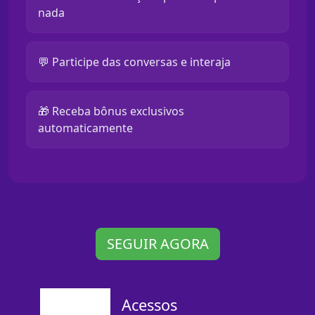
nada
💬 Participe das conversas e interaja
🎁 Receba bônus exclusivos
automaticamente
SEGUIR AGORA
Acessos