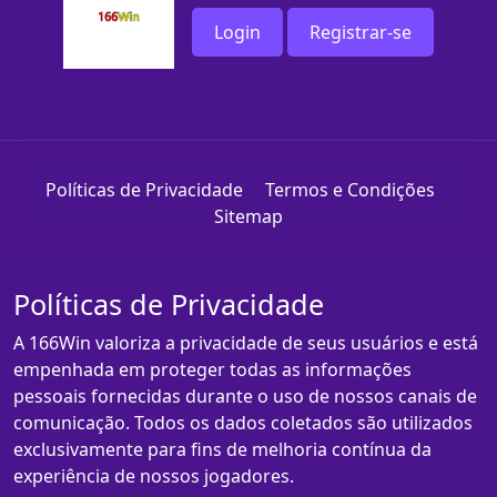
Login
Registrar-se
Políticas de Privacidade
Termos e Condições
Sitemap
Políticas de Privacidade
A 166Win valoriza a privacidade de seus usuários e está
empenhada em proteger todas as informações
pessoais fornecidas durante o uso de nossos canais de
comunicação. Todos os dados coletados são utilizados
exclusivamente para fins de melhoria contínua da
experiência de nossos jogadores.