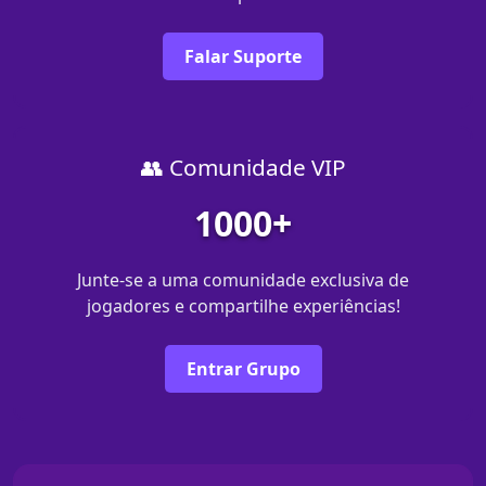
Falar Suporte
👥 Comunidade VIP
1000+
Junte-se a uma comunidade exclusiva de
jogadores e compartilhe experiências!
Entrar Grupo