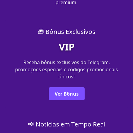
premium.
🎁 Bônus Exclusivos
VIP
Receba bônus exclusivos do Telegram,
promoções especiais e códigos promocionais
únicos!
Ver Bônus
📢 Notícias em Tempo Real