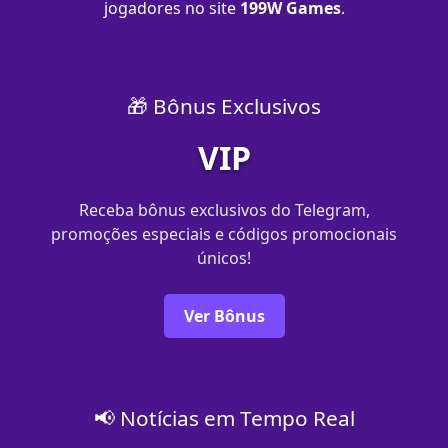
jogadores no site
199W Games
.
🎁 Bônus Exclusivos
VIP
Receba bônus exclusivos do Telegram,
promoções especiais e códigos promocionais
únicos!
Ver Bônus
📢 Notícias em Tempo Real