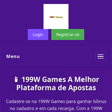
Login
Registrar-se
Menu
📱 199W Games A Melhor
Plataforma de Apostas
Cadastre-se na 199W Games para ganhar bônus
no cadastro e em cada recarga. Com a 199W