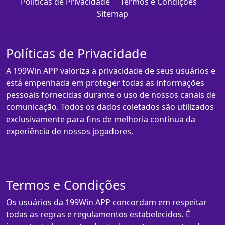
Políticas de Privacidade
Termos e Condições
Sitemap
Políticas de Privacidade
A 199Win APP valoriza a privacidade de seus usuários e
está empenhada em proteger todas as informações
pessoais fornecidas durante o uso de nossos canais de
comunicação. Todos os dados coletados são utilizados
exclusivamente para fins de melhoria contínua da
experiência de nossos jogadores.
Termos e Condições
Os usuários da 199Win APP concordam em respeitar
todas as regras e regulamentos estabelecidos. É