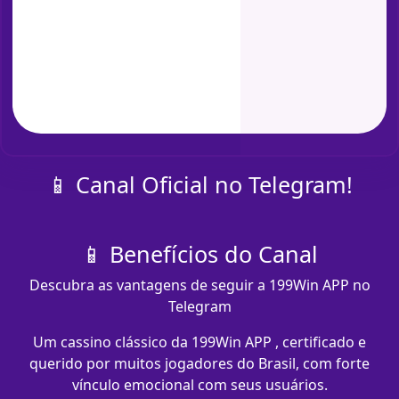
📱 Canal Oficial no Telegram!
📱 Benefícios do Canal
Descubra as vantagens de seguir a 199Win APP no
Telegram
Um cassino clássico da 199Win APP , certificado e
querido por muitos jogadores do Brasil, com forte
vínculo emocional com seus usuários.