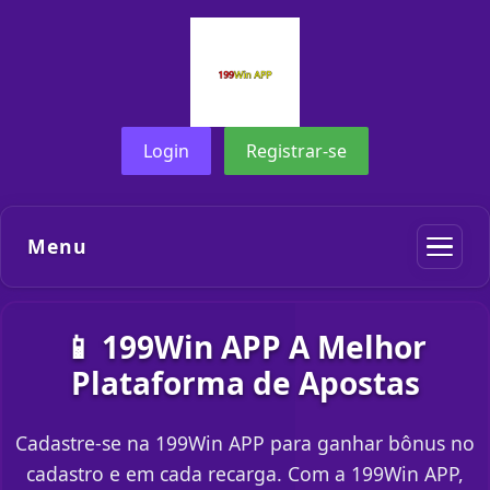
Login
Registrar-se
Menu
📱 199Win APP A Melhor
Plataforma de Apostas
Cadastre-se na 199Win APP para ganhar bônus no
cadastro e em cada recarga. Com a 199Win APP,