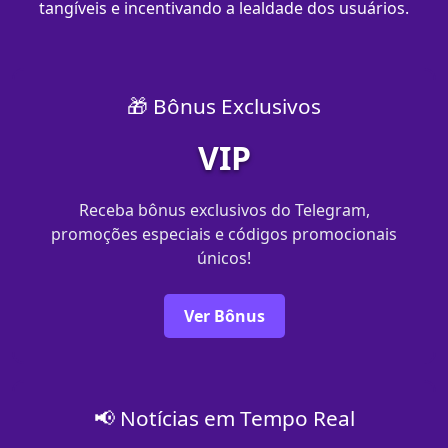
tangíveis e incentivando a lealdade dos usuários.
🎁 Bônus Exclusivos
VIP
Receba bônus exclusivos do Telegram,
promoções especiais e códigos promocionais
únicos!
Ver Bônus
📢 Notícias em Tempo Real