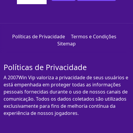
Políticas de Privacidade
Termos e Condições
Sitemap
Políticas de Privacidade
A 2007Win Vip valoriza a privacidade de seus usuários e
está empenhada em proteger todas as informações
pessoais fornecidas durante o uso de nossos canais de
comunicação. Todos os dados coletados são utilizados
exclusivamente para fins de melhoria contínua da
experiência de nossos jogadores.