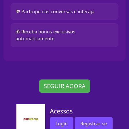
💬 Participe das conversas e interaja
🎁 Receba bônus exclusivos
automaticamente
SEGUIR AGORA
Acessos
Login
Registrar-se