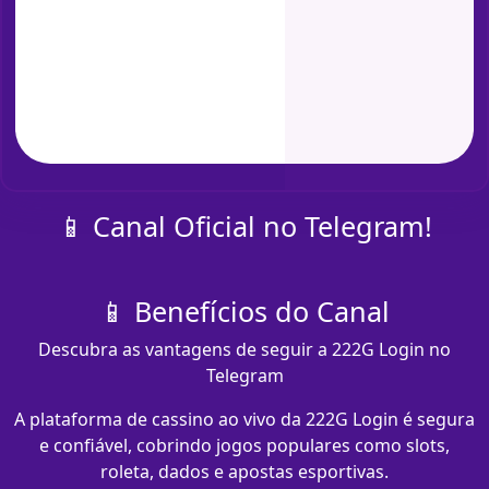
📱 Canal Oficial no Telegram!
📱 Benefícios do Canal
Descubra as vantagens de seguir a 222G Login no
Telegram
A plataforma de cassino ao vivo da 222G Login é segura
e confiável, cobrindo jogos populares como slots,
roleta, dados e apostas esportivas.