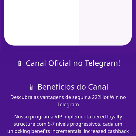
📱 Canal Oficial no Telegram!
📱 Benefícios do Canal
Descubra as vantagens de seguir a 222Hot Win no
Telegram
Nosso programa VIP implementa tiered loyalty
structure com 5-7 níveis progressivos, cada um
unlocking benefits incrementais: increased cashback