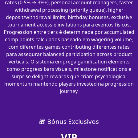
rates (0.5% → 3%+), personal account managers, faster
withdrawal processing (priority queue), higher
deposit/withdrawal limits, birthday bonuses, exclusive
tournament access e invitations para eventos físicos.
Progression entre tiers é determinada por accumulated
comp points calculados baseado em wagering volume,
com diferentes games contributing diferentes rates
para assegurar balanced participation across product
verticals. O sistema emprega gamification elements
como progress bars visuais, milestone notifications e
surprise delight rewards que criam psychological
momentum mantendo players invested na progression
journey.
🎁 Bônus Exclusivos
VIP