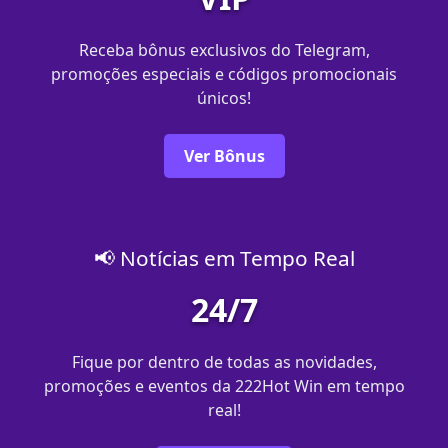
Receba bônus exclusivos do Telegram,
promoções especiais e códigos promocionais
únicos!
Ver Bônus
📢 Notícias em Tempo Real
24/7
Fique por dentro de todas as novidades,
promoções e eventos da 222Hot Win em tempo
real!