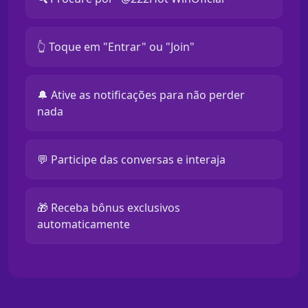
👆 Toque em "Entrar" ou "Join"
🔔 Ative as notificações para não perder
nada
💬 Participe das conversas e interaja
🎁 Receba bônus exclusivos
automaticamente