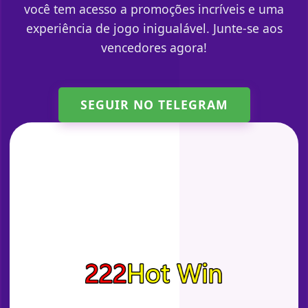
você tem acesso a promoções incríveis e uma
experiência de jogo inigualável. Junte-se aos
vencedores agora!
SEGUIR NO TELEGRAM