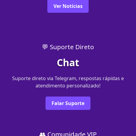
Ver Notícias
💬 Suporte Direto
Chat
Suporte direto via Telegram, respostas rápidas e
atendimento personalizado!
Falar Suporte
👥 Comunidade VIP