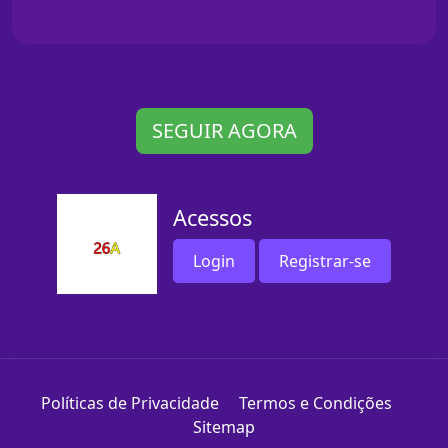
SEGUIR AGORA
Acessos
Login
Registrar-se
Políticas de Privacidade
Termos e Condições
Sitemap