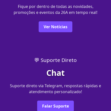
Fique por dentro de todas as novidades,
promoções e eventos da 26A em tempo real!
Ver Notícias
💬 Suporte Direto
Chat
Suporte direto via Telegram, respostas rápidas e
atendimento personalizado!
Falar Suporte