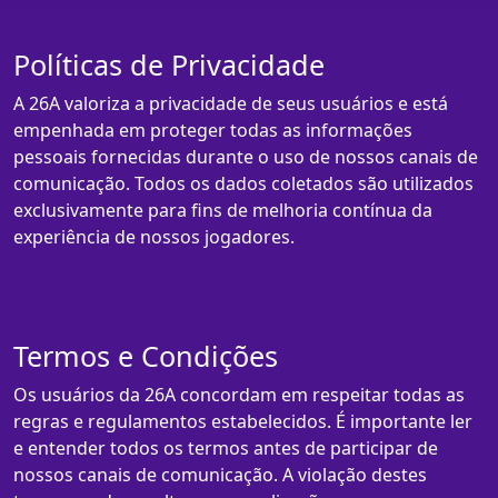
Políticas de Privacidade
A 26A valoriza a privacidade de seus usuários e está
empenhada em proteger todas as informações
pessoais fornecidas durante o uso de nossos canais de
comunicação. Todos os dados coletados são utilizados
exclusivamente para fins de melhoria contínua da
experiência de nossos jogadores.
Termos e Condições
Os usuários da 26A concordam em respeitar todas as
regras e regulamentos estabelecidos. É importante ler
e entender todos os termos antes de participar de
nossos canais de comunicação. A violação destes