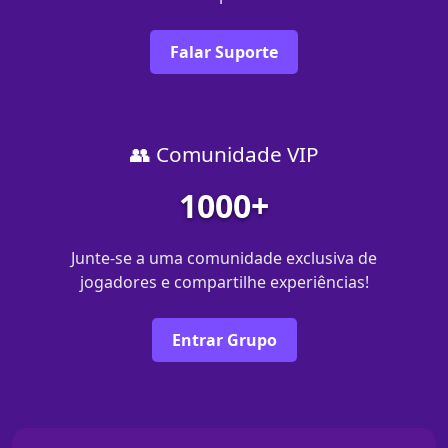
Falar Suporte
👥 Comunidade VIP
1000+
Junte-se a uma comunidade exclusiva de
jogadores e compartilhe experiências!
Entrar Grupo