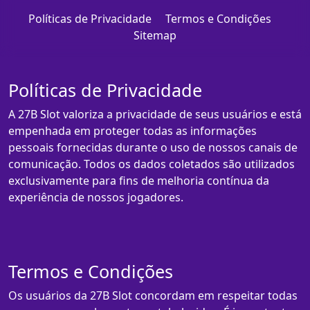
Políticas de Privacidade
Termos e Condições
Sitemap
Políticas de Privacidade
A 27B Slot valoriza a privacidade de seus usuários e está
empenhada em proteger todas as informações
pessoais fornecidas durante o uso de nossos canais de
comunicação. Todos os dados coletados são utilizados
exclusivamente para fins de melhoria contínua da
experiência de nossos jogadores.
Termos e Condições
Os usuários da 27B Slot concordam em respeitar todas