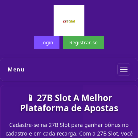
Login
Registrar-se
Menu
📱 27B Slot A Melhor
Plataforma de Apostas
Cadastre-se na 27B Slot para ganhar bônus no
cadastro e em cada recarga. Com a 27B Slot, você