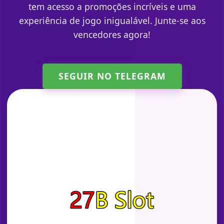
tem acesso a promoções incríveis e uma
experiência de jogo inigualável. Junte-se aos
vencedores agora!
SEGUIR NO TELEGRAM