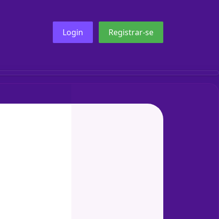
Login
Registrar-se