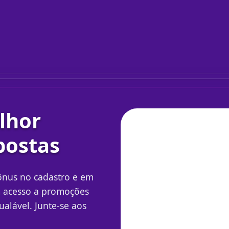
lhor
postas
ônus no cadastro e em
m acesso a promoções
ualável. Junte-se aos