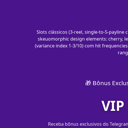
Slots clássicos (3-reel, single-to-5-payli
skeuomorphic design elements: cherry, le
(variance index 1-3/10) com hit frequencie
rang
🎁 Bônus Exclu
VIP
Receba bônus exclusivos do Telegra