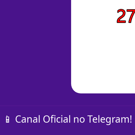
📱 Canal Oficial no Telegram!