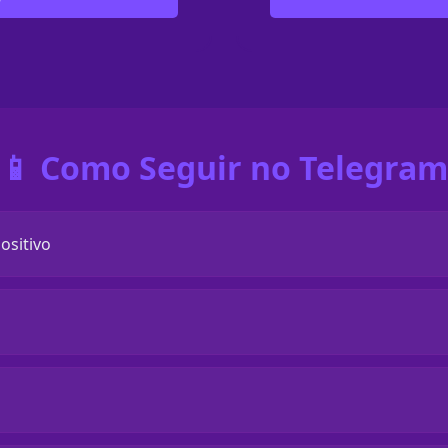
📱 Como Seguir no Telegram
ositivo