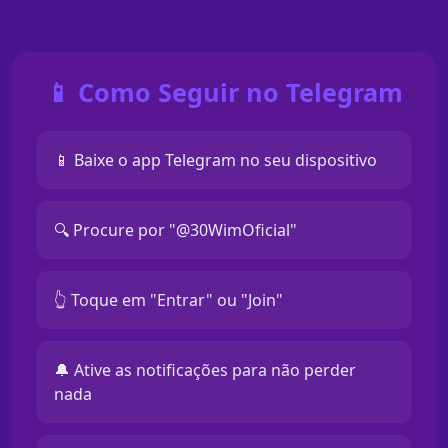
📱 Como Seguir no Telegram
📱 Baixe o app Telegram no seu dispositivo
🔍 Procure por "@30WimOficial"
👆 Toque em "Entrar" ou "Join"
🔔 Ative as notificações para não perder
nada