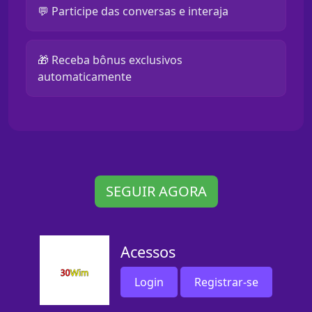
💬 Participe das conversas e interaja
🎁 Receba bônus exclusivos
automaticamente
SEGUIR AGORA
Acessos
Login
Registrar-se