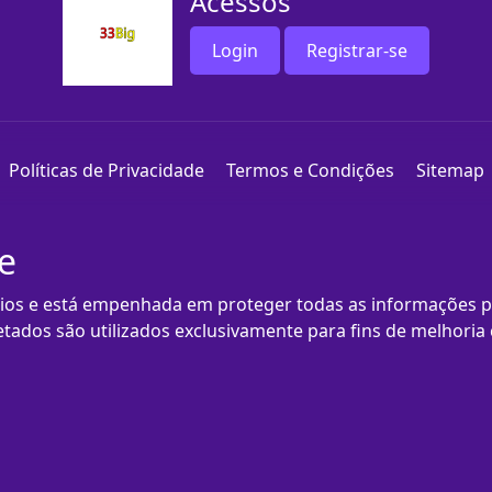
Acessos
Login
Registrar-se
Políticas de Privacidade
Termos e Condições
Sitemap
de
ários e está empenhada em proteger todas as informações 
tados são utilizados exclusivamente para fins de melhoria