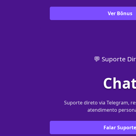
Ver Bônus
💬 Suporte Di
Cha
Suporte direto via Telegram, r
atendimento persona
Falar Suport