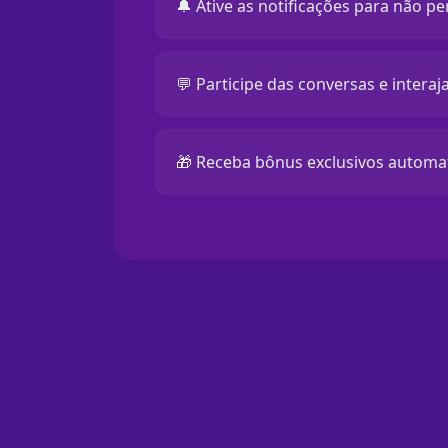
🔔 Ative as notificações para não p
💬 Participe das conversas e interaj
🎁 Receba bônus exclusivos autom