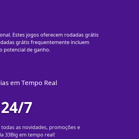
onal. Estes jogos oferecem rodadas grátis
odadas grátis frequentemente incluem
o potencial de ganho.
cias em Tempo Real
24/7
e todas as novidades, promoções e
da 33Big em tempo real!