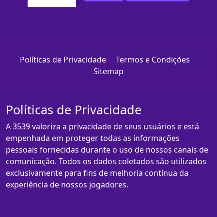
Políticas de Privacidade
Termos e Condições
Sitemap
Políticas de Privacidade
A 3539 valoriza a privacidade de seus usuários e está
empenhada em proteger todas as informações
pessoais fornecidas durante o uso de nossos canais de
comunicação. Todos os dados coletados são utilizados
exclusivamente para fins de melhoria contínua da
experiência de nossos jogadores.