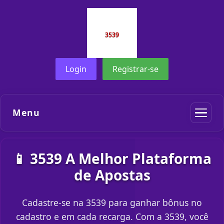
Login
Registrar-se
Menu
📱 3539 A Melhor Plataforma
de Apostas
Cadastre-se na 3539 para ganhar bônus no
cadastro e em cada recarga. Com a 3539, você