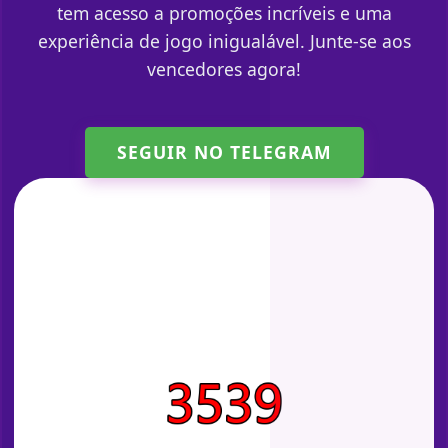
tem acesso a promoções incríveis e uma
experiência de jogo inigualável. Junte-se aos
vencedores agora!
SEGUIR NO TELEGRAM