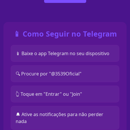
📱 Como Seguir no Telegram
📱 Baixe o app Telegram no seu dispositivo
🔍 Procure por "@3539Oficial"
👆 Toque em "Entrar" ou "Join"
🔔 Ative as notificações para não perder
nada