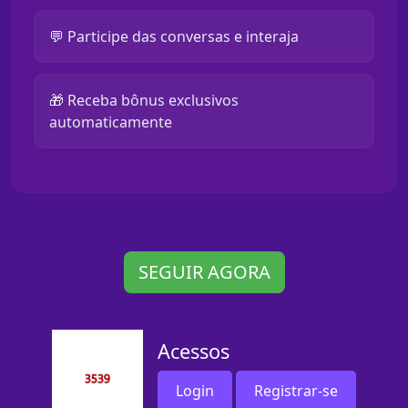
💬 Participe das conversas e interaja
🎁 Receba bônus exclusivos
automaticamente
SEGUIR AGORA
Acessos
Login
Registrar-se