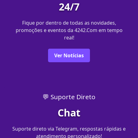
24/7
Fique por dentro de todas as novidades,
promoções e eventos da 4242.Com em tempo
real!
Ver Notícias
💬 Suporte Direto
Chat
Suporte direto via Telegram, respostas rápidas e
atendimento personalizado!