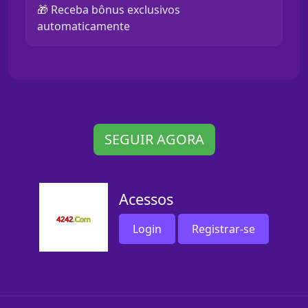
🎁 Receba bônus exclusivos
automaticamente
SEGUIR AGORA
Acessos
Login
Registrar-se