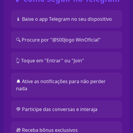
📱 Baixe o app Telegram no seu dispositivo
🔍 Procure por "@500Jogo WinOficial"
👆 Toque em "Entrar" ou "Join"
🔔 Ative as notificações para não perder
nada
💬 Participe das conversas e interaja
🎁 Receba bônus exclusivos