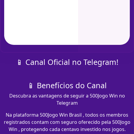
📱 Canal Oficial no Telegram!
📱 Benefícios do Canal
Descubra as vantagens de seguir a 500Jogo Win no
Telegram
Na plataforma 500Jogo Win Brasil , todos os membros
registrados contam com seguro oferecido pela 500Jogo
Win , protegendo cada centavo investido nos jogos.