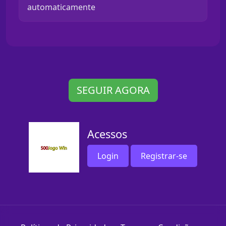
automaticamente
SEGUIR AGORA
Acessos
Login
Registrar-se