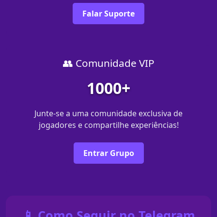
Falar Suporte
👥 Comunidade VIP
1000+
Junte-se a uma comunidade exclusiva de
jogadores e compartilhe experiências!
Entrar Grupo
📱 Como Seguir no Telegram