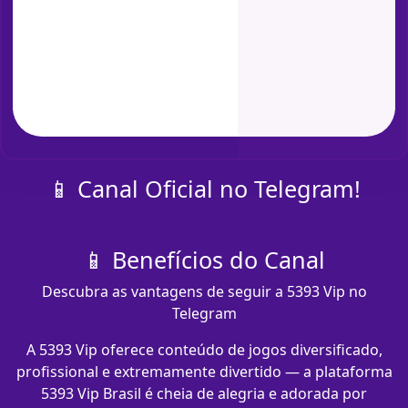
📱 Canal Oficial no Telegram!
📱 Benefícios do Canal
Descubra as vantagens de seguir a 5393 Vip no
Telegram
A 5393 Vip oferece conteúdo de jogos diversificado,
profissional e extremamente divertido — a plataforma
5393 Vip Brasil é cheia de alegria e adorada por