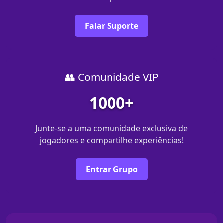
Falar Suporte
👥 Comunidade VIP
1000+
Junte-se a uma comunidade exclusiva de
jogadores e compartilhe experiências!
Entrar Grupo