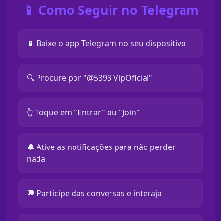
📱 Como Seguir no Telegram
📱 Baixe o app Telegram no seu dispositivo
🔍 Procure por "@5393 VipOficial"
👆 Toque em "Entrar" ou "Join"
🔔 Ative as notificações para não perder
nada
💬 Participe das conversas e interaja