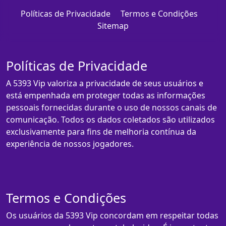
Políticas de Privacidade
Termos e Condições
Sitemap
Políticas de Privacidade
A 5393 Vip valoriza a privacidade de seus usuários e
está empenhada em proteger todas as informações
pessoais fornecidas durante o uso de nossos canais de
comunicação. Todos os dados coletados são utilizados
exclusivamente para fins de melhoria contínua da
experiência de nossos jogadores.
Termos e Condições
Os usuários da 5393 Vip concordam em respeitar todas