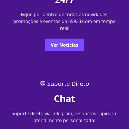
Fique por dentro de todas as novidades,
promoções e eventos da 55933.Com em tempo
real!
Ver Notícias
💬 Suporte Direto
Chat
Suporte direto via Telegram, respostas rápidas e
atendimento personalizado!