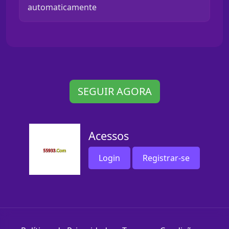
automaticamente
SEGUIR AGORA
Acessos
Login
Registrar-se