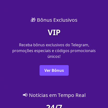
🎁 Bônus Exclusivos
VIP
Receba bônus exclusivos do Telegram,
promoções especiais e códigos promocionais
únicos!
Ver Bônus
📢 Notícias em Tempo Real
24/7