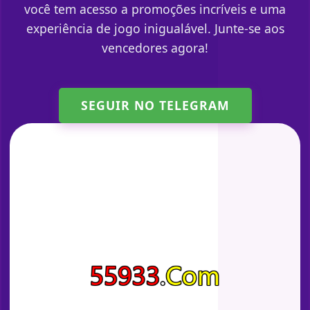
você tem acesso a promoções incríveis e uma
experiência de jogo inigualável. Junte-se aos
vencedores agora!
SEGUIR NO TELEGRAM