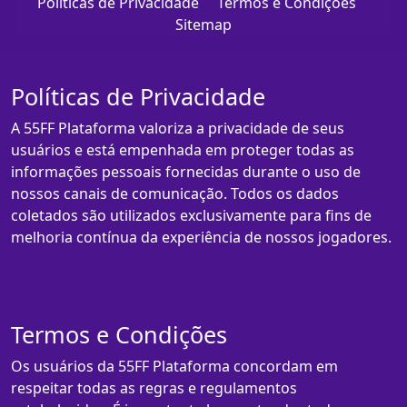
Políticas de Privacidade
Termos e Condições
Sitemap
Políticas de Privacidade
A 55FF Plataforma valoriza a privacidade de seus
usuários e está empenhada em proteger todas as
informações pessoais fornecidas durante o uso de
nossos canais de comunicação. Todos os dados
coletados são utilizados exclusivamente para fins de
melhoria contínua da experiência de nossos jogadores.
Termos e Condições
Os usuários da 55FF Plataforma concordam em
respeitar todas as regras e regulamentos