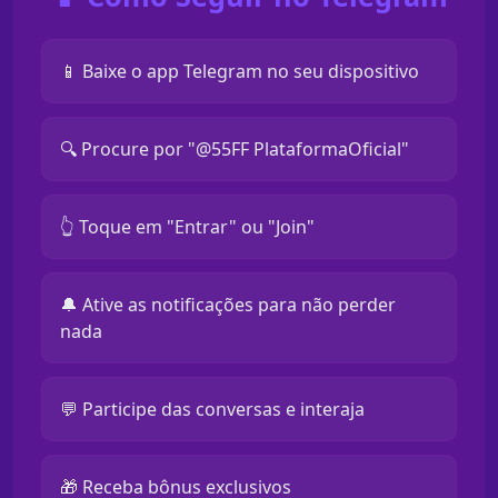
📱 Baixe o app Telegram no seu dispositivo
🔍 Procure por "@55FF PlataformaOficial"
👆 Toque em "Entrar" ou "Join"
🔔 Ative as notificações para não perder
nada
💬 Participe das conversas e interaja
🎁 Receba bônus exclusivos