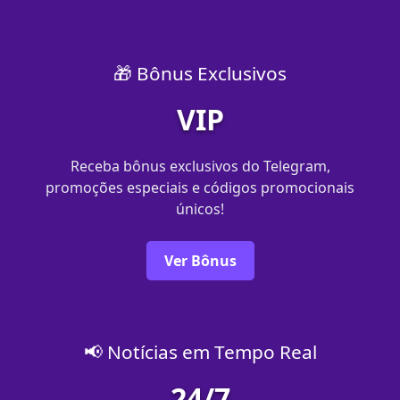
🎁 Bônus Exclusivos
VIP
Receba bônus exclusivos do Telegram,
promoções especiais e códigos promocionais
únicos!
Ver Bônus
📢 Notícias em Tempo Real
24/7