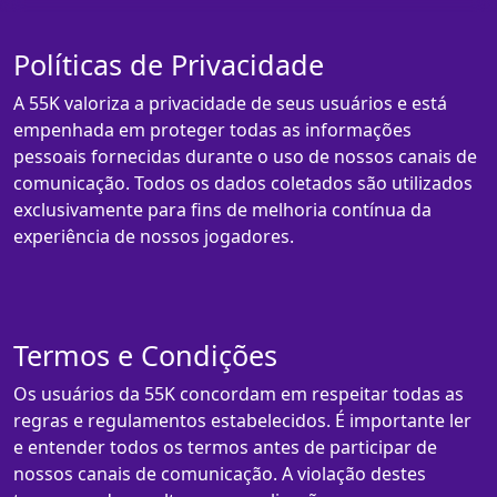
Políticas de Privacidade
A 55K valoriza a privacidade de seus usuários e está
empenhada em proteger todas as informações
pessoais fornecidas durante o uso de nossos canais de
comunicação. Todos os dados coletados são utilizados
exclusivamente para fins de melhoria contínua da
experiência de nossos jogadores.
Termos e Condições
Os usuários da 55K concordam em respeitar todas as
regras e regulamentos estabelecidos. É importante ler
e entender todos os termos antes de participar de
nossos canais de comunicação. A violação destes