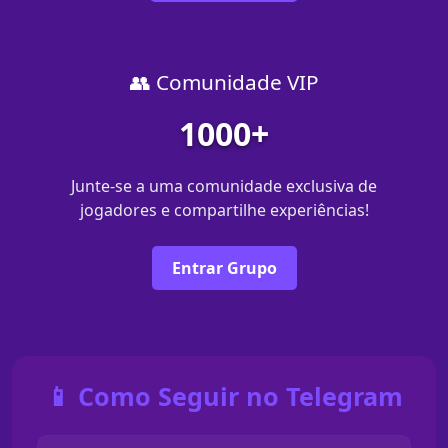
👥 Comunidade VIP
1000+
Junte-se a uma comunidade exclusiva de
jogadores e compartilhe experiências!
Entrar Grupo
📱 Como Seguir no Telegram