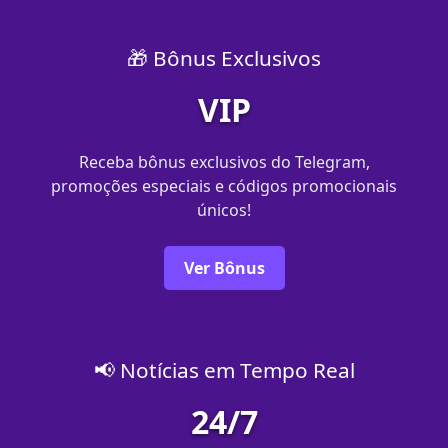
🎁 Bônus Exclusivos
VIP
Receba bônus exclusivos do Telegram,
promoções especiais e códigos promocionais
únicos!
Ver Bônus
📢 Notícias em Tempo Real
24/7