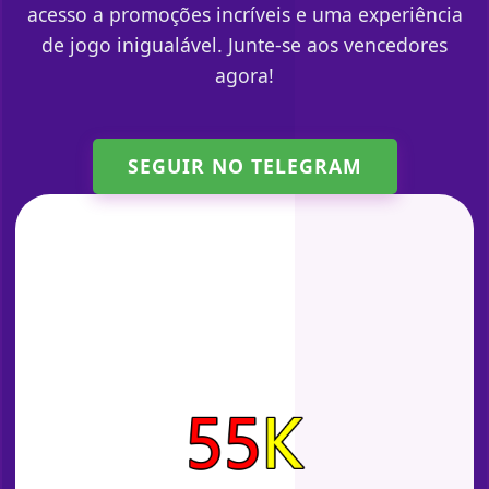
acesso a promoções incríveis e uma experiência
de jogo inigualável. Junte-se aos vencedores
agora!
SEGUIR NO TELEGRAM