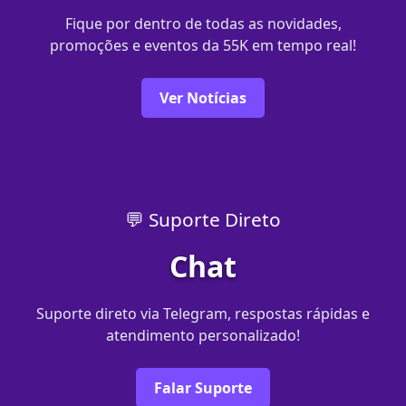
Fique por dentro de todas as novidades,
promoções e eventos da 55K em tempo real!
Ver Notícias
💬 Suporte Direto
Chat
Suporte direto via Telegram, respostas rápidas e
atendimento personalizado!
Falar Suporte