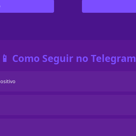
e
📱 Como Seguir no Telegram
ositivo