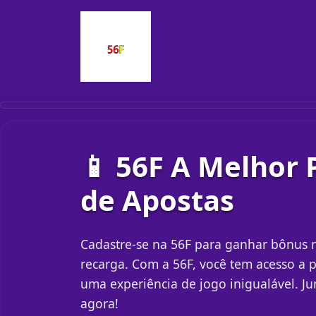
📱 56F A Melhor 
de Apostas
Cadastre-se na 56F para ganhar bônus 
recarga. Com a 56F, você tem acesso a p
uma experiência de jogo inigualável. J
agora!