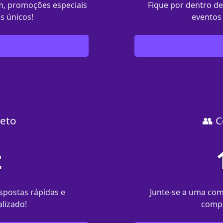
m, promoções especiais
Fique por dentro d
s únicos!
eventos
reto
👥 
t
espostas rápidas e
Junte-se a uma com
lizado!
compa