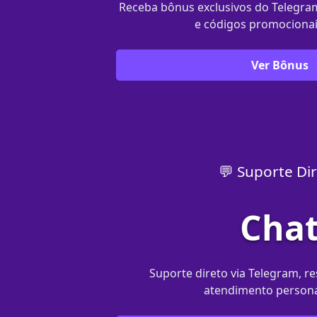
Receba bônus exclusivos do Telegra
e códigos promocionai
Ver Bônus
💬 Suporte Di
Cha
Suporte direto via Telegram, r
atendimento persona