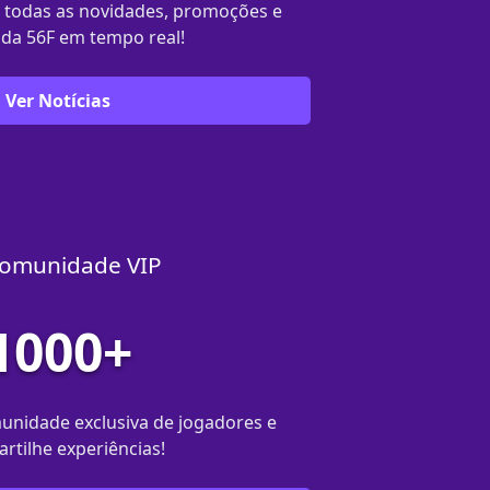
e todas as novidades, promoções e
 da 56F em tempo real!
Ver Notícias
Comunidade VIP
1000+
unidade exclusiva de jogadores e
rtilhe experiências!