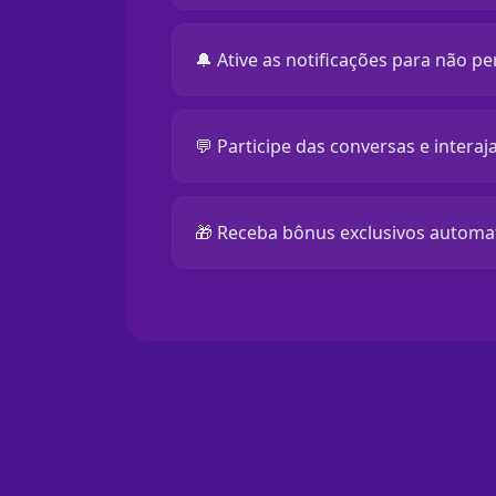
🔔 Ative as notificações para não p
💬 Participe das conversas e interaj
🎁 Receba bônus exclusivos autom