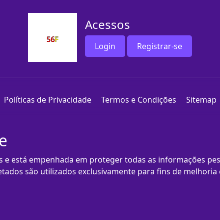
Acessos
Login
Registrar-se
Políticas de Privacidade
Termos e Condições
Sitemap
de
ios e está empenhada em proteger todas as informações pe
tados são utilizados exclusivamente para fins de melhoria