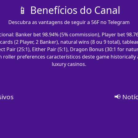
📱 Benefícios do Canal
Descubra as vantagens de seguir a 56F no Telegram
onal: Banker bet 98.94% (5% commission), Player bet 98.76
4 cards (2 Player, 2 Banker), natural wins (8 ou 9 total), ta
t Pair (25:1), Either Pair (5:1), Dragon Bonus (30:1 for nat
ller preferences característicos deste game historically
luxury casinos.
sivos
📢 Notí