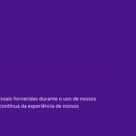
ssoais fornecidas durante o uso de nossos
 contínua da experiência de nossos