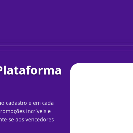
Plataforma
no cadastro e em cada
romoções incríveis e
unte-se aos vencedores