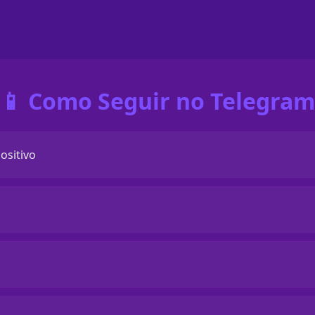
📱 Como Seguir no Telegram
ositivo