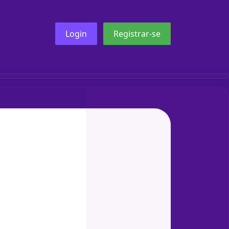
Login
Registrar-se