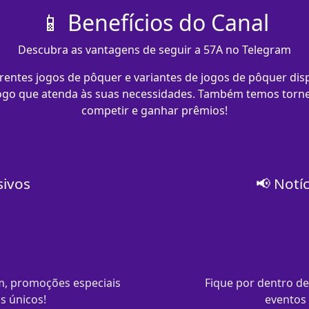
📱 Benefícios do Canal
Descubra as vantagens de seguir a 57A no Telegram
ferentes jogos de pôquer e variantes de jogos de pôquer di
ogo que atenda às suas necessidades. Também temos torn
competir e ganhar prêmios!
sivos
📢 Notí
m, promoções especiais
Fique por dentro d
s únicos!
eventos