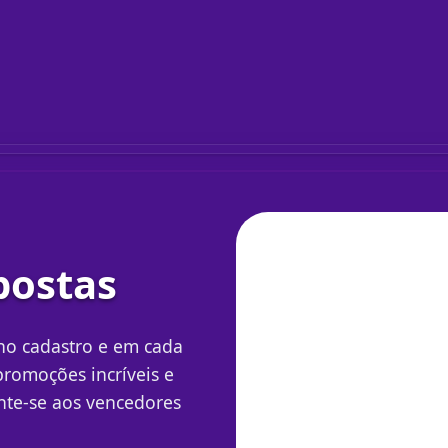
postas
no cadastro e em cada
promoções incríveis e
unte-se aos vencedores