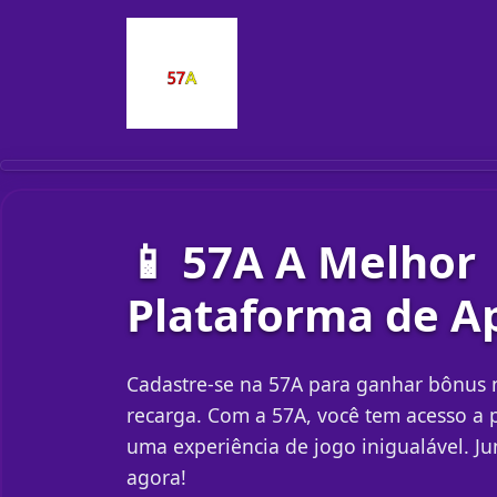
📱 57A A Melhor
Plataforma de A
Cadastre-se na 57A para ganhar bônus 
recarga. Com a 57A, você tem acesso a 
uma experiência de jogo inigualável. J
agora!