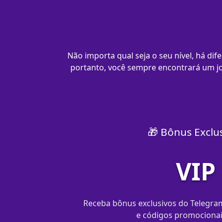
Não importa qual seja o seu nível, há di
portanto, você sempre encontrará um j
🎁 Bônus Exclu
VIP
Receba bônus exclusivos do Telegra
e códigos promocionai