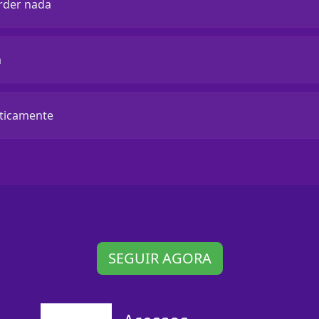
erder nada
a
aticamente
SEGUIR AGORA