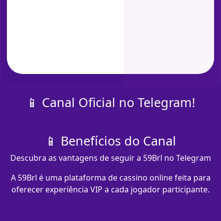
📱 Canal Oficial no Telegram!
📱 Benefícios do Canal
Descubra as vantagens de seguir a 59Brl no Telegram
A 59Brl é uma plataforma de cassino online feita para
oferecer experiência VIP a cada jogador participante.