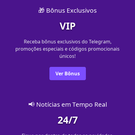
🎁 Bônus Exclusivos
VIP
Receba bônus exclusivos do Telegram,
promoções especiais e códigos promocionais
únicos!
Ver Bônus
📢 Notícias em Tempo Real
24/7