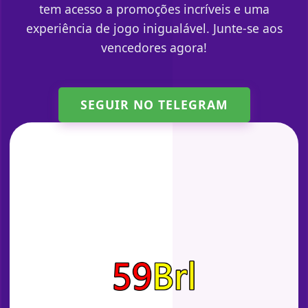
tem acesso a promoções incríveis e uma
experiência de jogo inigualável. Junte-se aos
vencedores agora!
SEGUIR NO TELEGRAM