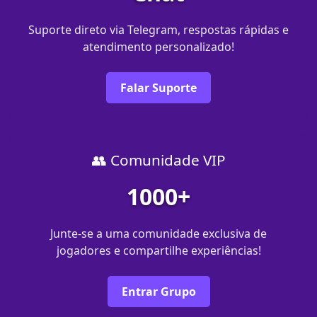
Suporte direto via Telegram, respostas rápidas e
atendimento personalizado!
Falar Suporte
👥 Comunidade VIP
1000+
Junte-se a uma comunidade exclusiva de
jogadores e compartilhe experiências!
Entrar Grupo