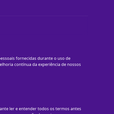
essoais fornecidas durante o uso de
elhoria contínua da experiência de nossos
nte ler e entender todos os termos antes