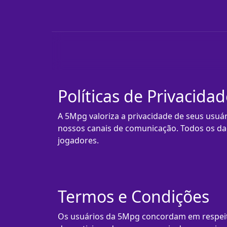
Políticas de Privacida
A 5Mpg valoriza a privacidade de seus usu
nossos canais de comunicação. Todos os dad
jogadores.
Termos e Condições
Os usuários da 5Mpg concordam em respeita