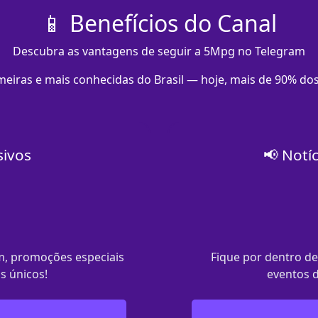
📱 Benefícios do Canal
Descubra as vantagens de seguir a 5Mpg no Telegram
meiras e mais conhecidas do Brasil — hoje, mais de 90% d
sivos
📢 Notí
m, promoções especiais
Fique por dentro d
s únicos!
eventos 