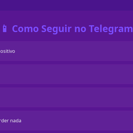
📱 Como Seguir no Telegram
ositivo
erder nada