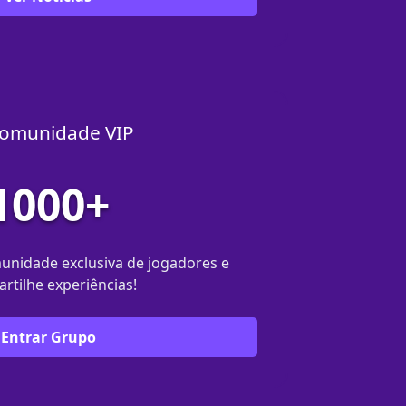
Comunidade VIP
1000+
unidade exclusiva de jogadores e
rtilhe experiências!
Entrar Grupo