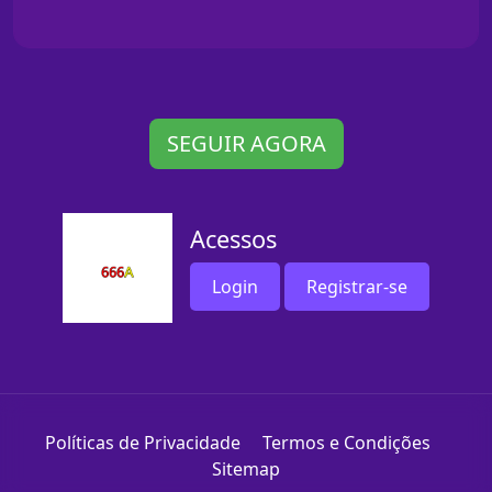
SEGUIR AGORA
Acessos
Login
Registrar-se
Políticas de Privacidade
Termos e Condições
Sitemap