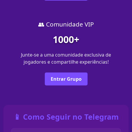
👥 Comunidade VIP
1000+
Junte-se a uma comunidade exclusiva de
jogadores e compartilhe experiências!
Entrar Grupo
📱 Como Seguir no Telegram