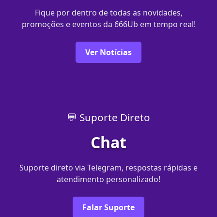
Fique por dentro de todas as novidades,
promoções e eventos da 666Ub em tempo real!
Ver Notícias
💬 Suporte Direto
Chat
Suporte direto via Telegram, respostas rápidas e
atendimento personalizado!
Falar Suporte