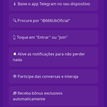
📱 Baixe o app Telegram no seu dispositivo
🔍 Procure por "@666UbOficial"
👆 Toque em "Entrar" ou "Join"
🔔 Ative as notificações para não perder
nada
💬 Participe das conversas e interaja
🎁 Receba bônus exclusivos
automaticamente