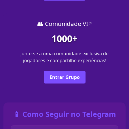
👥 Comunidade VIP
1000+
Junte-se a uma comunidade exclusiva de
jogadores e compartilhe experiências!
Entrar Grupo
📱 Como Seguir no Telegram