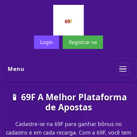
Login
Registrar-se
Menu
📱 69F A Melhor Plataforma
de Apostas
Cadastre-se na 69F para ganhar bônus no
cadastro e em cada recarga. Com a 69F, você tem