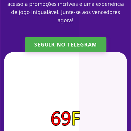
acesso a promoções incríveis e uma experiência
de jogo inigualável. Junte-se aos vencedores
agora!
SEGUIR NO TELEGRAM