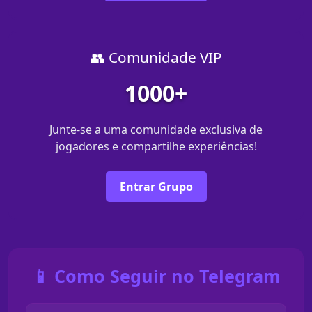
👥 Comunidade VIP
1000+
Junte-se a uma comunidade exclusiva de
jogadores e compartilhe experiências!
Entrar Grupo
📱 Como Seguir no Telegram