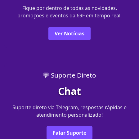
Fique por dentro de todas as novidades,
promoções e eventos da 69F em tempo real!
Ver Notícias
💬 Suporte Direto
Chat
Suporte direto via Telegram, respostas rápidas e
atendimento personalizado!
Falar Suporte