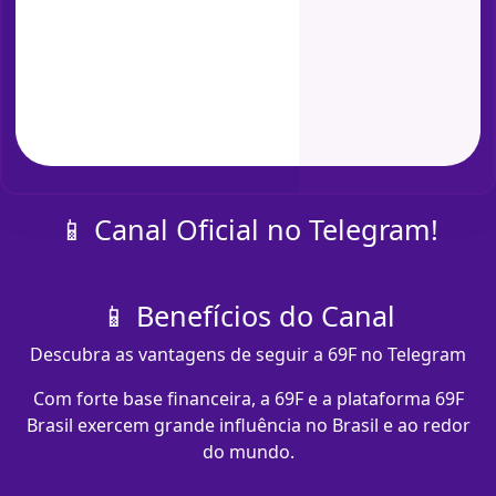
📱 Canal Oficial no Telegram!
📱 Benefícios do Canal
Descubra as vantagens de seguir a 69F no Telegram
Com forte base financeira, a 69F e a plataforma 69F
Brasil exercem grande influência no Brasil e ao redor
do mundo.