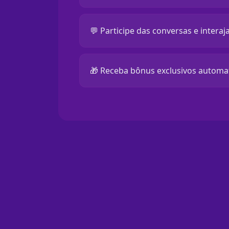
💬 Participe das conversas e interaj
🎁 Receba bônus exclusivos autom