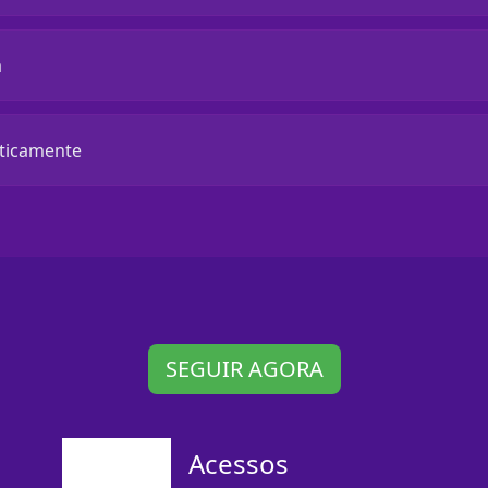
a
aticamente
SEGUIR AGORA
Acessos