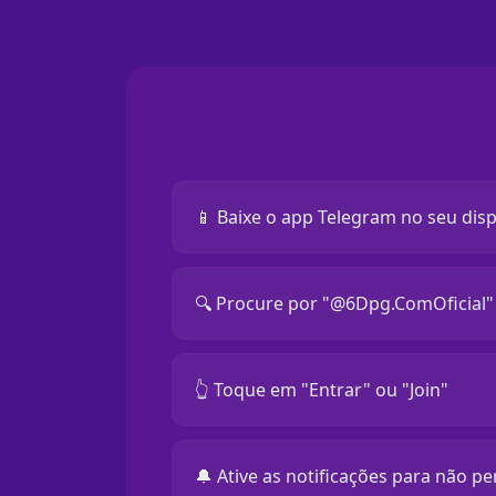
📱 Baixe o app Telegram no seu disp
🔍 Procure por "@6Dpg.ComOficial"
👆 Toque em "Entrar" ou "Join"
🔔 Ative as notificações para não p