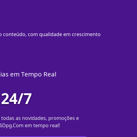
 o conteúdo, com qualidade em crescimento
cias em Tempo Real
24/7
e todas as novidades, promoções e
 6Dpg.Com em tempo real!