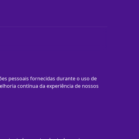
ões pessoais fornecidas durante o uso de
elhoria contínua da experiência de nossos