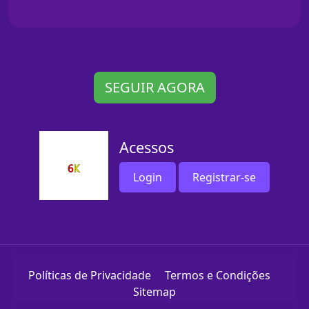
SEGUIR AGORA
Acessos
Login
Registrar-se
Políticas de Privacidade
Termos e Condições
Sitemap