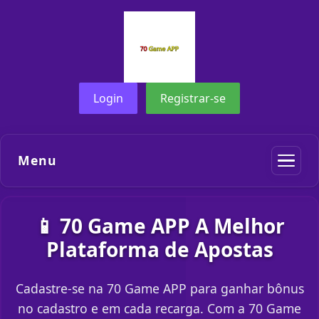
Login
Registrar-se
Menu
📱 70 Game APP A Melhor
Plataforma de Apostas
Cadastre-se na 70 Game APP para ganhar bônus
no cadastro e em cada recarga. Com a 70 Game