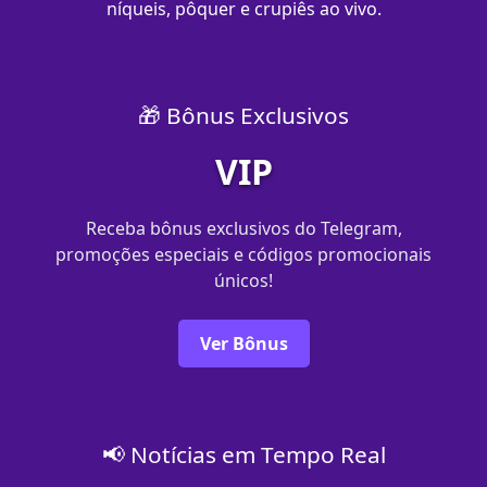
níqueis, pôquer e crupiês ao vivo.
🎁 Bônus Exclusivos
VIP
Receba bônus exclusivos do Telegram,
promoções especiais e códigos promocionais
únicos!
Ver Bônus
📢 Notícias em Tempo Real