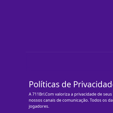
Políticas de Privacida
A 711Brl.Com valoriza a privacidade de seu
nossos canais de comunicação. Todos os dad
jogadores.