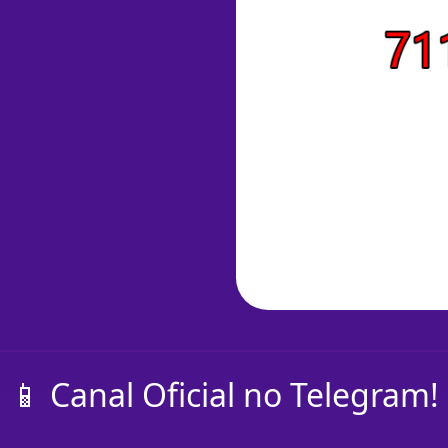
📱 Canal Oficial no Telegram!