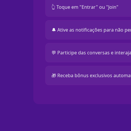
👆 Toque em "Entrar" ou "Join"
🔔 Ative as notificações para não p
💬 Participe das conversas e interaj
🎁 Receba bônus exclusivos autom