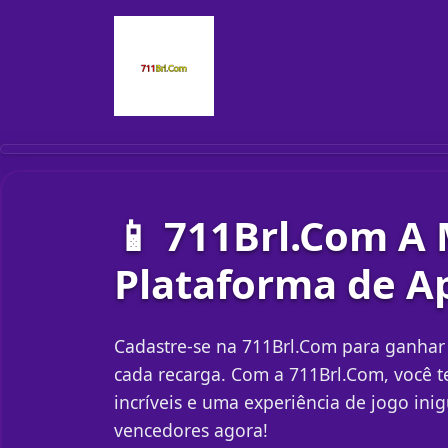
📱 711Brl.Com A
Plataforma de A
Cadastre-se na 711Brl.Com para ganhar
cada recarga. Com a 711Brl.Com, você 
incríveis e uma experiência de jogo inig
vencedores agora!