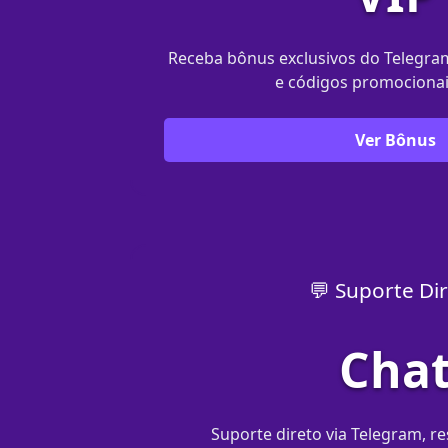
Receba bônus exclusivos do Telegra
e códigos promocionai
Ver Bônus
💬 Suporte Di
Cha
Suporte direto via Telegram, r