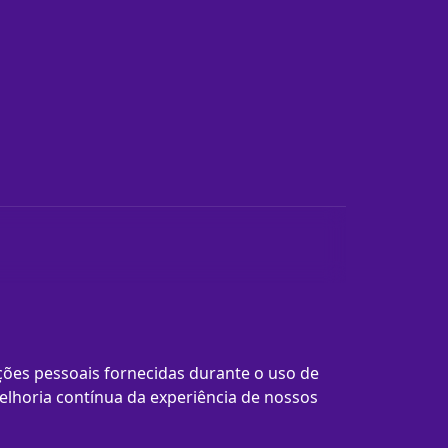
ções pessoais fornecidas durante o uso de
elhoria contínua da experiência de nossos