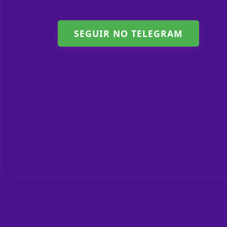
SEGUIR NO TELEGRAM