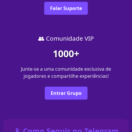
Falar Suporte
👥 Comunidade VIP
1000+
Junte-se a uma comunidade exclusiva de
jogadores e compartilhe experiências!
Entrar Grupo
📱 Como Seguir no Telegram