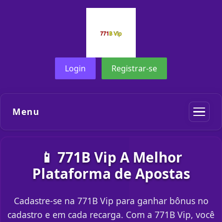
Login
Registrar-se
Menu
📱 771B Vip A Melhor
Plataforma de Apostas
Cadastre-se na 771B Vip para ganhar bônus no
cadastro e em cada recarga. Com a 771B Vip, você