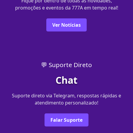
Fique por dentro de todas as novidades,
promoções e eventos da 777A em tempo real!
Ver Notícias
💬 Suporte Direto
Chat
Suporte direto via Telegram, respostas rápidas e
atendimento personalizado!
Falar Suporte