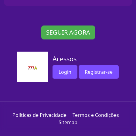
SEGUIR AGORA
Acessos
Login
Registrar-se
Políticas de Privacidade
Termos e Condições
Sitemap