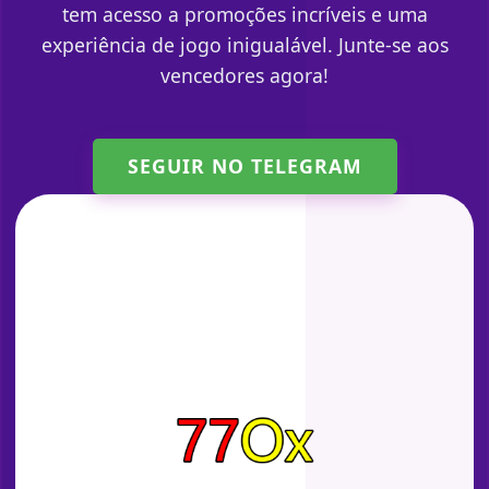
tem acesso a promoções incríveis e uma
experiência de jogo inigualável. Junte-se aos
vencedores agora!
SEGUIR NO TELEGRAM