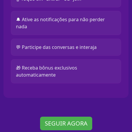
🔔 Ative as notificações para não perder
nada
💬 Participe das conversas e interaja
🎁 Receba bônus exclusivos
automaticamente
SEGUIR AGORA