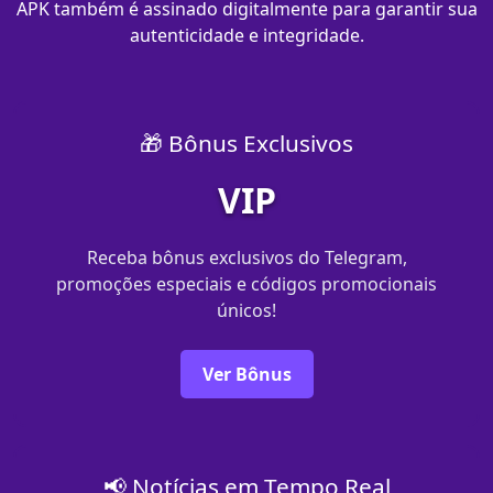
APK também é assinado digitalmente para garantir sua
autenticidade e integridade.
🎁 Bônus Exclusivos
VIP
Receba bônus exclusivos do Telegram,
promoções especiais e códigos promocionais
únicos!
Ver Bônus
📢 Notícias em Tempo Real