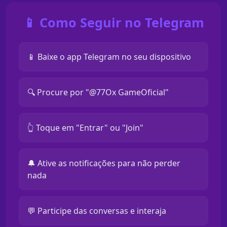
📱 Como Seguir no Telegram
📱 Baixe o app Telegram no seu dispositivo
🔍 Procure por "@77Ox GameOficial"
👆 Toque em "Entrar" ou "Join"
🔔 Ative as notificações para não perder
nada
💬 Participe das conversas e interaja