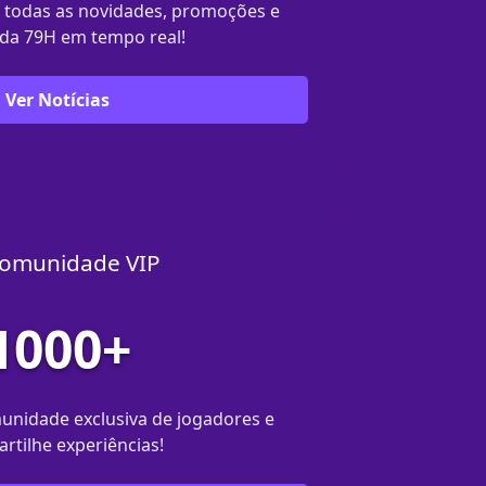
e todas as novidades, promoções e
 da 79H em tempo real!
Ver Notícias
Comunidade VIP
1000+
unidade exclusiva de jogadores e
rtilhe experiências!