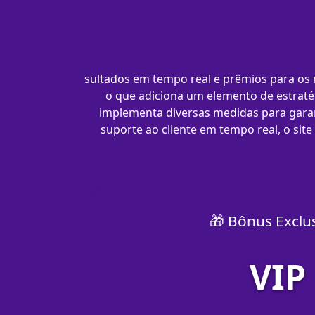
sultados em tempo real e prêmios para os 
o que adiciona um elemento de estratég
implementa diversas medidas para garan
suporte ao cliente em tempo real, o si
🎁 Bônus Exclu
VIP