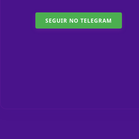
SEGUIR NO TELEGRAM