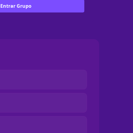
Entrar Grupo