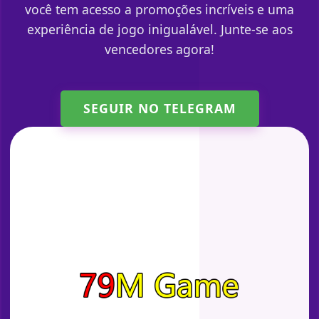
você tem acesso a promoções incríveis e uma
experiência de jogo inigualável. Junte-se aos
vencedores agora!
SEGUIR NO TELEGRAM