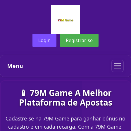
Login
Registrar-se
Menu
📱 79M Game A Melhor
Plataforma de Apostas
Cadastre-se na 79M Game para ganhar bônus no
cadastro e em cada recarga. Com a 79M Game,