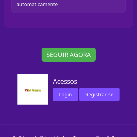
automaticamente
SEGUIR AGORA
Acessos
Login
Registrar-se