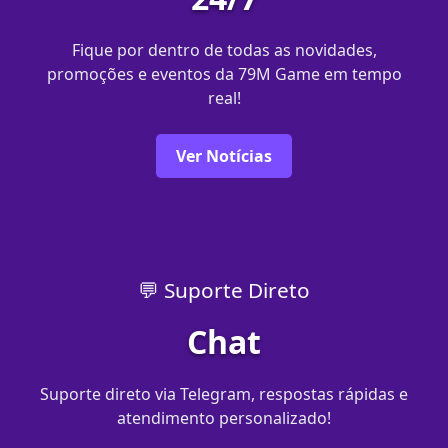
Fique por dentro de todas as novidades,
promoções e eventos da 79M Game em tempo
real!
Ver Notícias
💬 Suporte Direto
Chat
Suporte direto via Telegram, respostas rápidas e
atendimento personalizado!