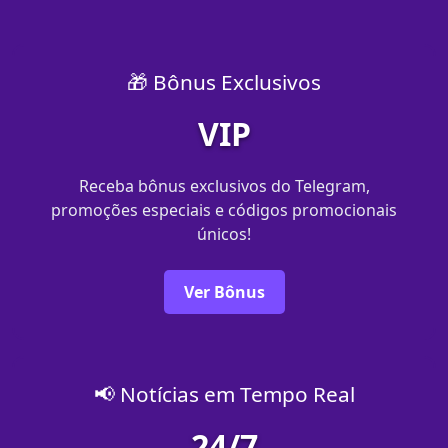
🎁 Bônus Exclusivos
VIP
Receba bônus exclusivos do Telegram,
promoções especiais e códigos promocionais
únicos!
Ver Bônus
📢 Notícias em Tempo Real
24/7