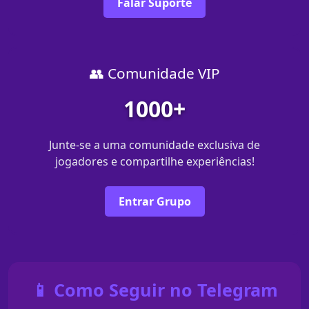
Falar Suporte
👥 Comunidade VIP
1000+
Junte-se a uma comunidade exclusiva de
jogadores e compartilhe experiências!
Entrar Grupo
📱 Como Seguir no Telegram