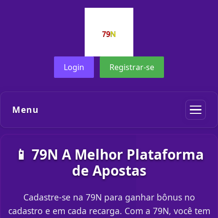
Login
Registrar-se
Menu
📱 79N A Melhor Plataforma
de Apostas
Cadastre-se na 79N para ganhar bônus no
cadastro e em cada recarga. Com a 79N, você tem