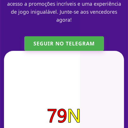
acesso a promoções incríveis e uma experiência
de jogo inigualável. Junte-se aos vencedores
agora!
SEGUIR NO TELEGRAM