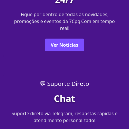
Fique por dentro de todas as novidades,
promoções e eventos da 7Cpg.Com em tempo
real!
Ver Notícias
💬 Suporte Direto
Chat
Suporte direto via Telegram, respostas rápidas e
atendimento personalizado!