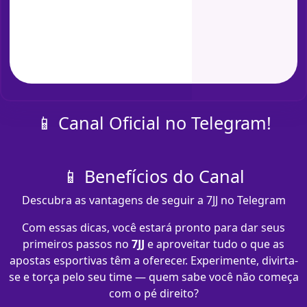
📱 Canal Oficial no Telegram!
📱 Benefícios do Canal
Descubra as vantagens de seguir a 7JJ no Telegram
Com essas dicas, você estará pronto para dar seus
primeiros passos no
7JJ
e aproveitar tudo o que as
apostas esportivas têm a oferecer. Experimente, divirta-
se e torça pelo seu time — quem sabe você não começa
com o pé direito?