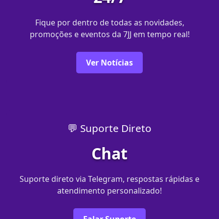
Fique por dentro de todas as novidades,
promoções e eventos da 7JJ em tempo real!
Ver Notícias
💬 Suporte Direto
Chat
Suporte direto via Telegram, respostas rápidas e
atendimento personalizado!