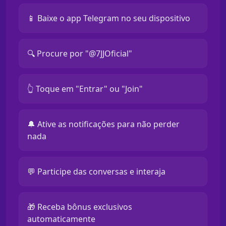
📱 Baixe o app Telegram no seu dispositivo
🔍 Procure por "@7JJOficial"
👆 Toque em "Entrar" ou "Join"
🔔 Ative as notificações para não perder
nada
💬 Participe das conversas e interaja
🎁 Receba bônus exclusivos
automaticamente