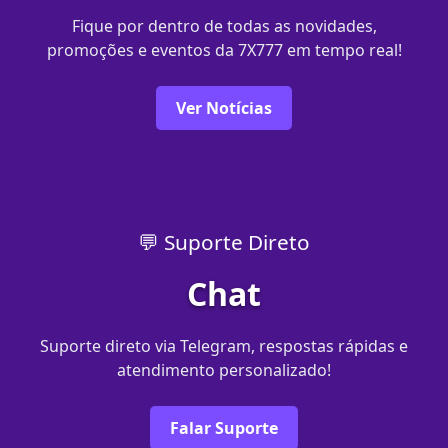
Fique por dentro de todas as novidades,
promoções e eventos da 7X777 em tempo real!
Ver Notícias
💬 Suporte Direto
Chat
Suporte direto via Telegram, respostas rápidas e
atendimento personalizado!
Falar Suporte