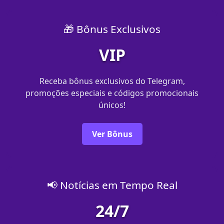
🎁 Bônus Exclusivos
VIP
Receba bônus exclusivos do Telegram,
promoções especiais e códigos promocionais
únicos!
Ver Bônus
📢 Notícias em Tempo Real
24/7