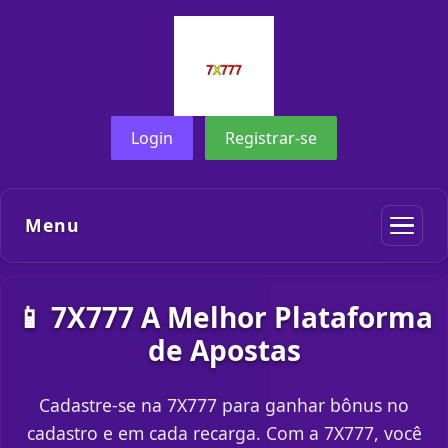
Login
Registrar-se
Menu
📱 7X777 A Melhor Plataforma
de Apostas
Cadastre-se na 7X777 para ganhar bônus no
cadastro e em cada recarga. Com a 7X777, você