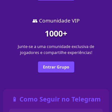
👥 Comunidade VIP
1000+
Junte-se a uma comunidade exclusiva de
jogadores e compartilhe experiências!
Entrar Grupo
📱 Como Seguir no Telegram