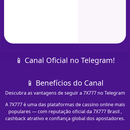
📱 Canal Oficial no Telegram!
📱 Benefícios do Canal
Descubra as vantagens de seguir a 7X777 no Telegram
A 7X777 é uma das plataformas de cassino online mais
populares — com reputação oficial da 7X777 Brasil ,
cashback atrativo e confiança global dos apostadores.