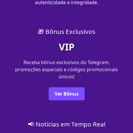
autenticidade e integridade.
🎁 Bônus Exclusivos
VIP
Receba bônus exclusivos do Telegram,
promoções especiais e códigos promocionais
únicos!
Ver Bônus
📢 Notícias em Tempo Real