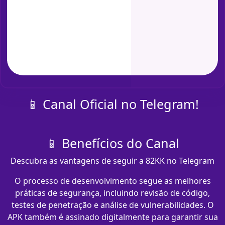
📱 Canal Oficial no Telegram!
📱 Benefícios do Canal
Descubra as vantagens de seguir a 82KK no Telegram
O processo de desenvolvimento segue as melhores
práticas de segurança, incluindo revisão de código,
testes de penetração e análise de vulnerabilidades. O
APK também é assinado digitalmente para garantir sua