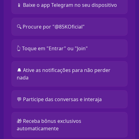
📱 Baixe o app Telegram no seu dispositivo
🔍 Procure por "@85KOficial"
👆 Toque em "Entrar" ou "Join"
🔔 Ative as notificações para não perder
nada
💬 Participe das conversas e interaja
🎁 Receba bônus exclusivos
automaticamente