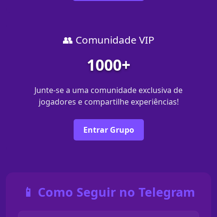
👥 Comunidade VIP
1000+
Junte-se a uma comunidade exclusiva de
jogadores e compartilhe experiências!
Entrar Grupo
📱 Como Seguir no Telegram