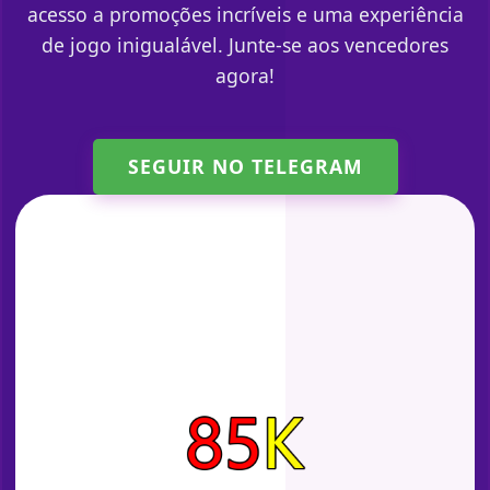
acesso a promoções incríveis e uma experiência
de jogo inigualável. Junte-se aos vencedores
agora!
SEGUIR NO TELEGRAM